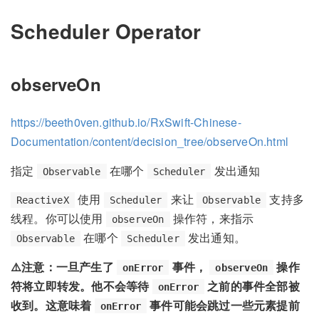
Scheduler Operator
observeOn
https://beeth0ven.github.io/RxSwift-Chinese-
Documentation/content/decision_tree/observeOn.html
指定
在哪个
发出通知
Observable
Scheduler
使用
来让
支持多
ReactiveX
Scheduler
Observable
线程。你可以使用
操作符，来指示
observeOn
在哪个
发出通知。
Observable
Scheduler
⚠️注意：一旦产生了
事件，
操作
onError
observeOn
符将立即转发。他不会等待
之前的事件全部被
onError
收到。这意味着
事件可能会跳过一些元素提前
onError