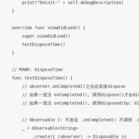
        print("Deinit:" + self.debugDescription)

    }

    override func viewDidLoad() {

        super.viewDidLoad()

        testDisposeTime()

    }

    // MARK: DisposeTime

    func testDisposeTime() {

        // observer.onCompleted()之后会直接dispose

        // 如果一直没 onCompleted(), 调用dispose()才会dis
        // 如果一直没 onCompleted(), 调用disposed(by: di
        // Observable 1: 不发送 .onCompleted() 不调用 .di
        _ = Observable<String>

            .create({ (observer) -> Disposable in
