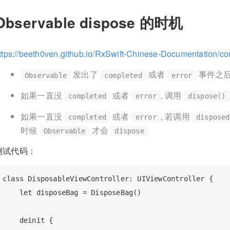
Observable dispose 的时机
ttps://beeth0ven.github.io/RxSwift-Chinese-Documentation/con
发出了
或者
事件之
Observable
completed
error
如果一直没
或者
, 调用
completed
error
dispose()
如果一直没
或者
, 若调用
completed
error
disposed
时候
才会
Observable
dispose
测试代码：
class DisposableViewController: UIViewController {

    let disposeBag = DisposeBag()

    deinit {
