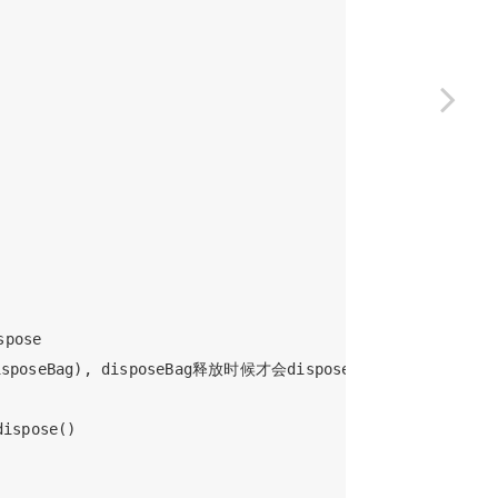
pose

sposeBag), disposeBag释放时候才会dispose

spose()
