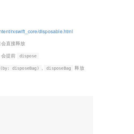
tent/rxswift_core/disposable.html
后会直接释放
会提前
dispose
,
释放
(by: disposeBag)
disposeBag