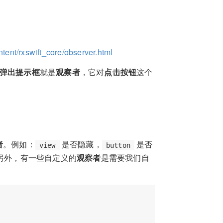
tent/rxswift_core/observer.html
弹出提示框
就是
观察者
，它对
点击按钮
这个
者
。例如：
是否隐藏，
是否
view
button
另外，有一些自定义的
观察者
是需要我们自