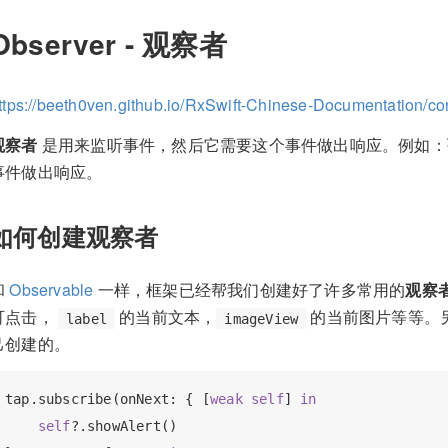
Observer - 观察者
ttps://beeth0ven.github.io/RxSwift-Chinese-Documentation/con
观察者
是用来监听事件，然后它需要这个事件做出响应。例如：
事件做出响应。
如何创建观察者
和
Observable
一样，框架已经帮我们创建好了许多常用的
观察
可点击，
的当前文本，
的当前图片等等。
label
imageView
己创建的。
tap.subscribe(onNext: { [
weak
self
] 
in
self
?.showAlert()
