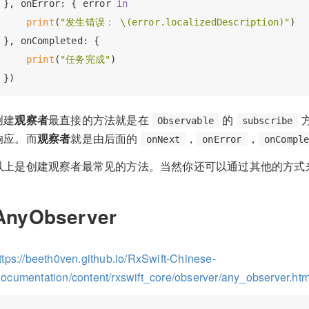
}, onError: { error 
in
print
(
"发生错误： 
\(error.localizedDescription)
"
)

}, onCompleted: {

print
(
"任务完成"
)

创建
观察者
最直接的方法就是在
的
Observable
subscribe
响应。而
观察者
就是由后面的
，
，
onNext
onError
onCompl
以上是创建观察者最常见的方法。当然你还可以通过其他的方式
AnyObserver
ttps://beeth0ven.github.io/RxSwift-Chinese-
ocumentation/content/rxswift_core/observer/any_observer.htm